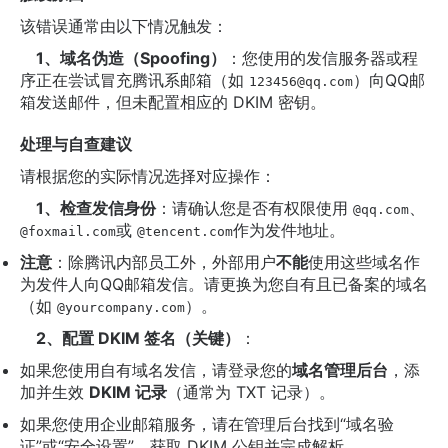
该错误通常由以下情况触发：
1、域名伪造（Spoofing）
：您使用的发信服务器或程
序正在尝试冒充腾讯系邮箱（如
）向QQ邮
123456@qq.com
箱发送邮件，但未配置相应的 DKIM 密钥。
处理与自查建议
请根据您的实际情况选择对应操作：
1、检查发信身份
：请确认您是否有权限使用
、
@qq.com
或
作为发件地址。
@foxmail.com
@tencent.com
注意
：除腾讯内部员工外，外部用户
不能
使用这些域名作
为发件人向QQ邮箱发信。请更换为您自有且已备案的域名
（如
）。
@yourcompany.com
2、配置 DKIM 签名（关键）
：
如果您使用自有域名发信，请登录您的
域名管理后台
，添
加并生效
DKIM 记录
（通常为 TXT 记录）。
如果您使用企业邮箱服务，请在管理后台找到“域名验
证”或“安全设置”，获取 DKIM 公钥并完成解析。