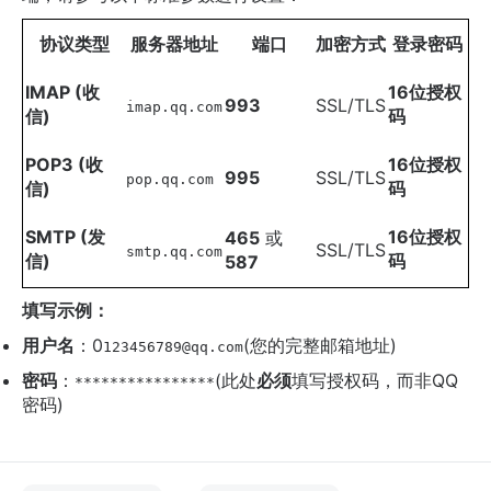
协议类型
服务器地址
端口
加密方式
登录密码
IMAP (收
16位授权
993
SSL/TLS
imap.qq.com
信)
码
POP3 (收
16位授权
995
SSL/TLS
pop.qq.com
信)
码
SMTP (发
16位授权
465
​ 或
SSL/TLS
smtp.qq.com
信)
码
587
填写示例：
用户名
：0
(您的完整邮箱地址)
123456789@qq.com
密码
：
(此处
必须
填写授权码，而非QQ
****************
密码)