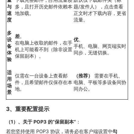
量
下载完整邮件，占用流量较
默认仅下载邮件头（标
与
多，且打开历史邮件依赖本
题/发件人），点击查看
速
地加载。
正文时才下载内容，更省
度
流量。
多
差
。
设
优
。
在电脑上收取的邮件，在手
备
手机、电脑、网页端实时
机上可能看不到（除非设置
体
同步，无缝切换。
保留副本）。
验
适
仅需在一台设备上查看邮
（推荐）
​ 需要在手机、
用
件，且希望邮件仅保存在本
电脑、平板等多设备间协
场
地。
同办公。
景
3、重要配置提示
（1）、关于 POP3 的“保留副本”
：
若您坚持使用 POP3 协议，请务必在客户端设置中
勾