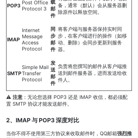
载
Post Office
备，通常（默认）会从服务器删
POP3
Protocol 3
邮
除原件以释放空间。
件
同
将客户端与服务器保持实时同
Internet
步
步，在客户端进行的操作（如移
Message
IMAP
Access
邮
动、删除）会同步更新到服务
Protocol
件
器。
发
负责将您撰写的邮件从客户端推
Simple Mail
送
送到邮件服务器，进而发送给收
SMTP
Transfer
邮
Protocol
件人。
件
⚠️
注意
：无论您选择 POP3 还是 IMAP 收信，都必须配
置 SMTP 协议才能发送邮件。
2、IMAP 与 POP3 深度对比
当你不得不使用第三方协议来收取邮件时，QQ邮箱
强烈推