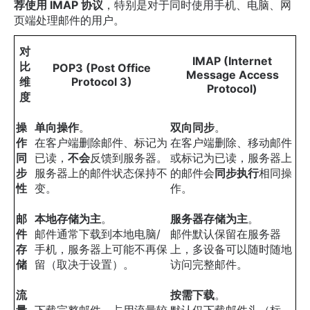
荐使用 IMAP 协议
，特别是对于同时使用手机、电脑、网
页端处理邮件的用户。
对
IMAP (Internet
比
POP3 (Post Office
Message Access
维
Protocol 3)
Protocol)
度
操
单向操作
。
双向同步
。
作
在客户端删除邮件、标记为
在客户端删除、移动邮件
同
已读，
不会
反馈到服务器。
或标记为已读，服务器上
步
服务器上的邮件状态保持不
的邮件会
同步执行
相同操
性
变。
作。
邮
本地存储为主
。
服务器存储为主
。
件
邮件通常下载到本地电脑/
邮件默认保留在服务器
存
手机，服务器上可能不再保
上，多设备可以随时随地
储
留（取决于设置）。
访问完整邮件。
流
按需下载
。