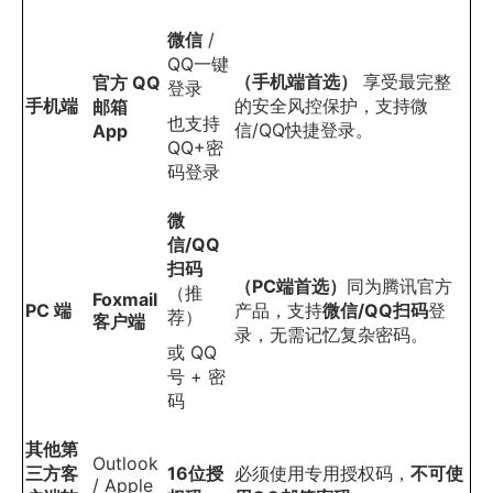
微信
​ /
QQ一键
（手机端首选）
​ 享受最完整
官方 QQ
登录
手机端
的安全风控保护，支持微
邮箱
也支持
信/QQ快捷登录。
App
QQ+密
码登录
微
信/QQ
扫码
（PC端首选）
同为腾讯官方
（推
Foxmail
PC 端
产品，支持
微信/QQ扫码
登
荐）
客户端
录，无需记忆复杂密码。
或 QQ
号 + 密
码
其他第
Outlook
三方客
16位授
必须使用专用授权码，
不可使
/ Apple